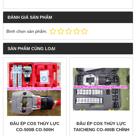
ĐÁNH GIÁ SẢN PHẨM
Bình chọn sản phẩm:
SẢN PHẨM CÙNG LOẠI
ĐẦU ÉP COS THỦY LỰC
ĐẦU ÉP COS THỦY LỰC
CO-500B CO-500H
TAICHENG CO-400B CHÍNH
MODERN HIGH CLASS
HÃNG