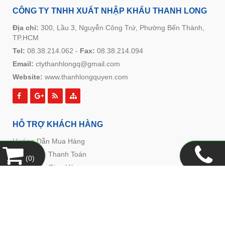
CÔNG TY TNHH XUẤT NHẬP KHẨU THANH LONG
Địa chỉ:
300, Lầu 3, Nguyễn Công Trứ, Phường Bến Thành,
TP.HCM
Tel:
08.38.214.062
-
Fax:
08.38.214.094
Email:
ctythanhlongq@gmail.com
Website:
www.thanhlongquyen.com
HỖ TRỢ KHÁCH HÀNG
Hướng Dẫn Mua Hàng
Hình Thức Thanh Toán
(
0
)
Hình Thức Giao Hàng
Chính Sách Đổi Trả
Chính Sách Bảo Mật