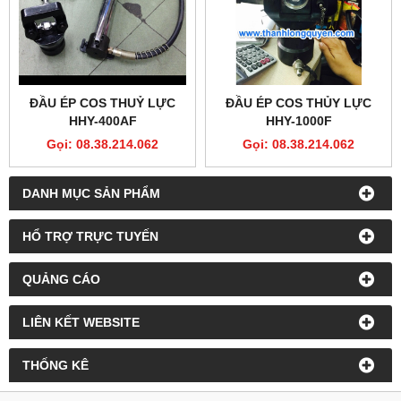
ĐẦU ÉP COS THUỶ LỰC
ĐẦU ÉP COS THỦY LỰC
HHY-400AF
HHY-1000F
Gọi: 08.38.214.062
Gọi: 08.38.214.062
DANH MỤC SẢN PHẨM
HỔ TRỢ TRỰC TUYẾN
QUẢNG CÁO
LIÊN KẾT WEBSITE
THỐNG KÊ