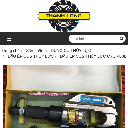
Trang chủ
Sản phẩm
DỤNG CỤ THỦY LỰC
ĐẦU ÉP COS THỦY LỰC
ĐẦU ÉP COS THỦY LỰC CYO-400B