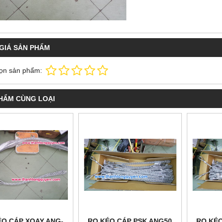
GIÁ SẢN PHẨM
ọn sản phẩm:
HẨM CÙNG LOẠI
ÉO CÁP XOAY ANG-
RỌ KÉO CÁP PSK ANG50
RỌ KÉO