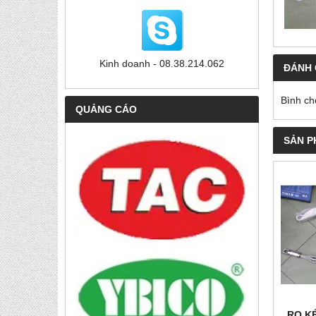
Kinh doanh - 08.38.214.062
ĐÁNH 
Bình ch
QUẢNG CÁO
SẢN P
RỌ K