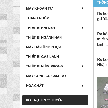
THÔNG
MÁY KHOAN TỪ
Rọ kéo
THANG NHÔM
g-100-
THIẾT BỊ KHÍ NÉN
Rọ kéo
THIẾT BỊ NGÀNH HÀN
thườn
kính t
MÁY HÀN ỐNG NHỰA
THIẾT BỊ GAS LẠNH
Rọ kéo
Nhật s
THIẾT BỊ NIÊM PHONG
MÁY CÔNG CỤ CẤM TAY
HÓA CHẤT
HỔ TRỢ TRỰC TUYẾN