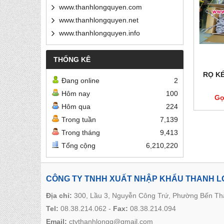
www.thanhlongquyen.com
www.thanhlongquyen.net
www.thanhlongquyen.info
THỐNG KÊ
RỌ K
Đang online
2
Hôm nay
100
Gọ
Hôm qua
224
Trong tuần
7,139
Trong tháng
9,413
Tổng cộng
6,210,220
CÔNG TY TNHH XUẤT NHẬP KHẨU THANH 
Địa chỉ:
300, Lầu 3, Nguyễn Công Trứ, Phường Bến T
Tel:
08.38.214.062
-
Fax:
08.38.214.094
Email:
ctythanhlongq@gmail.com