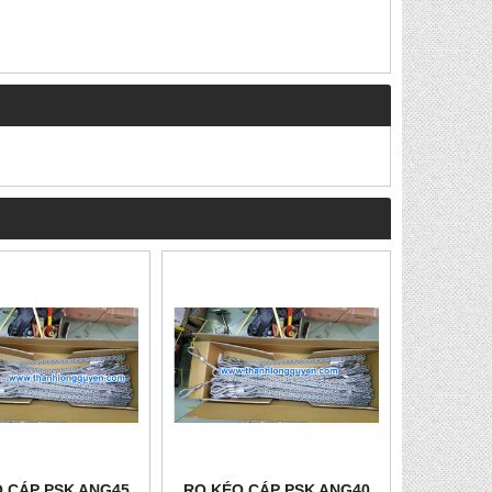
 CÁP PSK ANG45
RỌ KÉO CÁP PSK ANG40