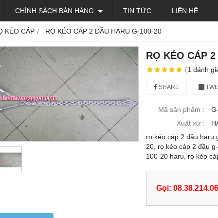
CHÍNH SÁCH BÁN HÀNG
TIN TỨC
LIÊN HỆ
Ọ KÉO CÁP
RỌ KÉO CÁP 2 ĐẦU HARU G-100-20
RỌ KÉO CÁP 2
(
1
đánh gi
SHARE
TWE
Mã sản phẩm :
G
Xuất xứ :
H
rọ kéo cáp 2 đầu haru 
20, rọ kéo cáp 2 đầu g
100-20 haru, rọ kéo cá
Gọi: 08.38.214.0