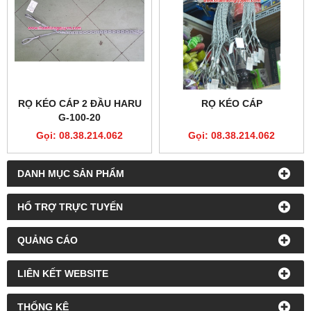
RỌ KÉO CÁP 2 ĐẦU HARU
RỌ KÉO CÁP
G-100-20
Gọi: 08.38.214.062
Gọi: 08.38.214.062
DANH MỤC SẢN PHẨM
HỔ TRỢ TRỰC TUYẾN
QUẢNG CÁO
LIÊN KẾT WEBSITE
THỐNG KÊ