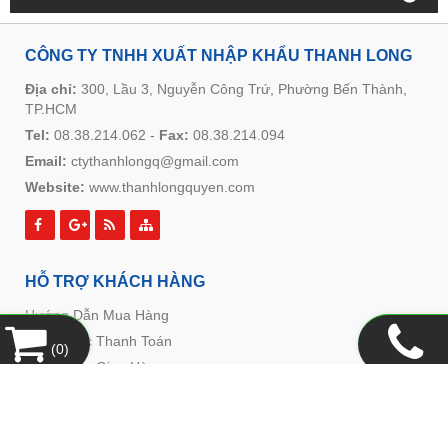
CÔNG TY TNHH XUẤT NHẬP KHẨU THANH LONG
Địa chỉ:
300, Lầu 3, Nguyễn Công Trứ, Phường Bến Thành,
TP.HCM
Tel:
08.38.214.062
-
Fax:
08.38.214.094
Email:
ctythanhlongq@gmail.com
Website:
www.thanhlongquyen.com
HỖ TRỢ KHÁCH HÀNG
Hướng Dẫn Mua Hàng
Hình Thức Thanh Toán
(
0
)
Hình Thức Giao Hàng
Chính Sách Đổi Trả
Chính Sách Bảo Mật