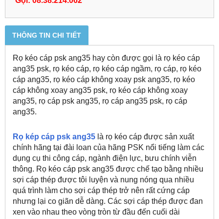
Gọi: 08.38.214.062
THÔNG TIN CHI TIẾT
Rọ kéo cáp psk ang35 hay còn được gọi là rọ kéo cáp
ang35 psk, rọ kéo cáp, rọ kéo cáp ngầm, rọ cáp, rọ kéo
cáp ang35, rọ kéo cáp không xoay psk ang35, rọ kéo
cáp không xoay ang35 psk, rọ kéo cáp không xoay
ang35, rọ cáp psk ang35, rọ cáp ang35 psk, rọ cáp
ang35.
Rọ kép cáp psk ang35
là rọ kéo cáp được sản xuất
chính hãng tại đài loan của hãng PSK nổi tiếng làm các
dụng cụ thi công cáp, ngành điện lực, bưu chính viễn
thông. Rọ kéo cáp psk ang35 được chế tạo bằng nhiều
sợi cáp thép được tôi luyện và nung nóng qua nhiều
quá trình làm cho sợi cáp thép trở nên rất cứng cáp
nhưng lại co giãn dễ dàng. Các sợi cáp thép được đan
xen vào nhau theo vòng tròn từ đầu đến cuối dài