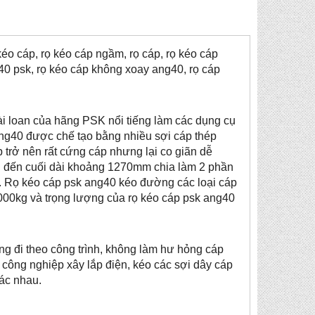
éo cáp, rọ kéo cáp ngầm, rọ cáp, rọ kéo cáp
0 psk, rọ kéo cáp không xoay ang40, rọ cáp
ài loan của hãng PSK nổi tiếng làm các dụng cụ
ang40 được chế tạo bằng nhiều sợi cáp thép
 trở nên rất cứng cáp nhưng lại co giãn dễ
u đến cuối dài khoảng 1270mm chia làm 2 phần
m. Rọ kéo cáp psk ang40 kéo đường các loại cáp
2000kg và trọng lượng của rọ kéo cáp psk ang40
g đi theo công trình, không làm hư hỏng cáp
công nghiệp xây lắp điện, kéo các sợi dây cáp
hác nhau.