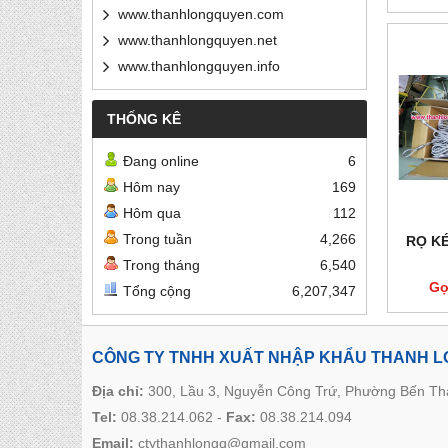
www.thanhlongquyen.com
www.thanhlongquyen.net
www.thanhlongquyen.info
THỐNG KÊ
Đang online
6
Hôm nay
169
Hôm qua
112
Trong tuần
4,266
RỌ K
Trong tháng
6,540
Gọ
Tổng cộng
6,207,347
CÔNG TY TNHH XUẤT NHẬP KHẨU THANH 
Địa chỉ:
300, Lầu 3, Nguyễn Công Trứ, Phường Bến T
Tel:
08.38.214.062
-
Fax:
08.38.214.094
Email:
ctythanhlongq@gmail.com