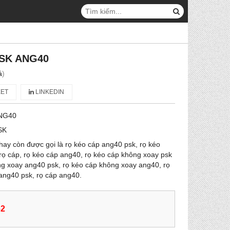
SK ANG40
á
)
ET
LINKEDIN
NG40
SK
ay còn được gọi là rọ kéo cáp ang40 psk, rọ kéo
rọ cáp, rọ kéo cáp ang40, rọ kéo cáp không xoay psk
ng xoay ang40 psk, rọ kéo cáp không xoay ang40, rọ
ang40 psk, rọ cáp ang40.
62