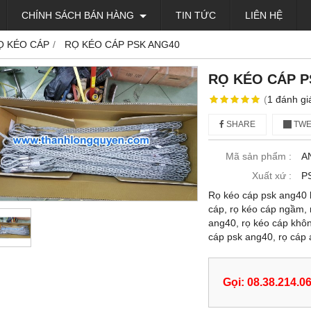
CHÍNH SÁCH BÁN HÀNG
TIN TỨC
LIÊN HỆ
Ọ KÉO CÁP
RỌ KÉO CÁP PSK ANG40
RỌ KÉO CÁP P
(
1
đánh gi
SHARE
TWE
Mã sản phẩm :
A
Xuất xứ :
P
Rọ kéo cáp psk ang40 h
cáp, rọ kéo cáp ngầm, 
ang40, rọ kéo cáp khô
cáp psk ang40, rọ cáp 
Gọi: 08.38.214.0