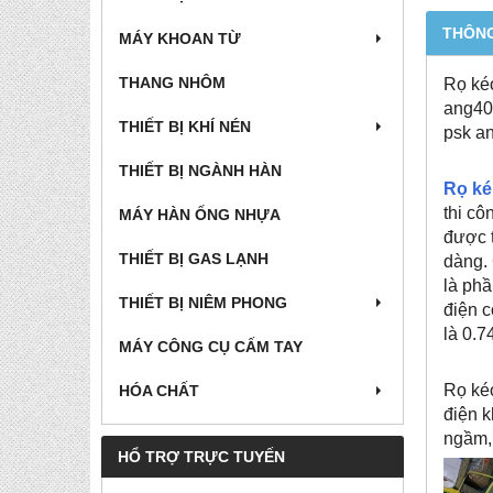
THÔNG
MÁY KHOAN TỪ
THANG NHÔM
Rọ kéo
ang40,
THIẾT BỊ KHÍ NÉN
psk an
THIẾT BỊ NGÀNH HÀN
Rọ ké
thi cô
MÁY HÀN ỐNG NHỰA
được t
THIẾT BỊ GAS LẠNH
dàng.
là phầ
THIẾT BỊ NIÊM PHONG
điện c
là 0.7
MÁY CÔNG CỤ CẤM TAY
Rọ kéo
HÓA CHẤT
điện k
ngầm, 
HỔ TRỢ TRỰC TUYẾN