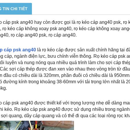
 TIN CHI TIẾT
 cáp psk ang40 hay còn được gọi là rọ kéo cáp ang40 psk, rọ k
 rọ kéo cáp không xoay psk ang40, rọ kéo cáp không xoay ang4
g40, rọ cáp ang40 psk, rọ cáp ang40.
p cáp psk ang40
là rọ kéo cáp được sản xuất chính hãng tại đ
ng cáp, ngành điện lực, bưu chính viễn thông. Rọ kéo cáp psk 
ôi luyện và nung nóng qua nhiều quá trình làm cho sợi cáp thép
 Các sợi cáp thép được đan xen vào nhau theo vòng tròn từ đầ
n đầu có chiều dài là 320mm, phần đuôi có chiều dài là 950m
ó đường kính trong khoảng 38-60mm với tải trọng lớn nhất là 
4kg.
 cáp psk ang40 được thiết kế với trọng lượng nhẹ dễ dàng man
hi kéo. Rọ kéo cáp psk ang40 được sử dụng nhiều trong ngành 
sợi quang, dây cáp quang và có thể đi qua các loại ròng rọc k