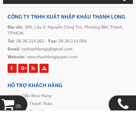
CÔNG TY TNHH XUẤT NHẬP KHẨU THANH LONG
Địa chỉ:
300, Lầu 3, Nguyễn Công Trứ, Phường Bến Thành,
TP.HCM
Tel:
08.38.214.062
-
Fax:
08.38.214.094
Email:
ctythanhlongq@gmail.com
Website:
www.thanhlongquyen.com
HỖ TRỢ KHÁCH HÀNG
Hướng Dẫn Mua Hàng
Hình Thức Thanh Toán
(
0
)
Hình Thức Giao Hàng
Chính Sách Đổi Trả
Chính Sách Bảo Mật