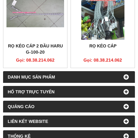
RỌ KÉO CÁP 2 ĐẦU HARU
RỌ KÉO CÁP
G-100-20
Gọi: 08.38.214.062
Gọi: 08.38.214.062
DANH MỤC SẢN PHẨM
HỔ TRỢ TRỰC TUYẾN
QUẢNG CÁO
LIÊN KẾT WEBSITE
THỐNG KÊ