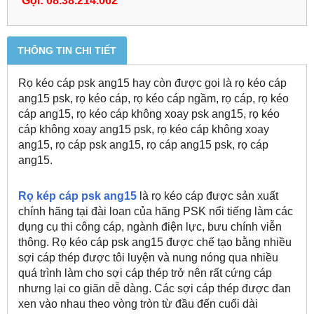
Gọi: 08.38.214.062
THÔNG TIN CHI TIẾT
Rọ kéo cáp psk ang15 hay còn được gọi là rọ kéo cáp
ang15 psk, rọ kéo cáp, rọ kéo cáp ngầm, rọ cáp, rọ kéo
cáp ang15, rọ kéo cáp không xoay psk ang15, rọ kéo
cáp không xoay ang15 psk, rọ kéo cáp không xoay
ang15, rọ cáp psk ang15, rọ cáp ang15 psk, rọ cáp
ang15.
Rọ kép cáp psk ang15
là rọ kéo cáp được sản xuất
chính hãng tại đài loan của hãng PSK nổi tiếng làm các
dụng cụ thi công cáp, ngành điện lực, bưu chính viễn
thông. Rọ kéo cáp psk ang15 được chế tạo bằng nhiều
sợi cáp thép được tôi luyện và nung nóng qua nhiều
quá trình làm cho sợi cáp thép trở nên rất cứng cáp
nhưng lại co giãn dễ dàng. Các sợi cáp thép được đan
xen vào nhau theo vòng tròn từ đầu đến cuối dài