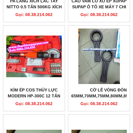
PA LĂNG XÍCH LẮC TAY
CẢO VAM LÒ XO ÉP XUPAP
NITTO 0.5 TẤN 500KG XÍCH
SUPAP Ô TÔ XE MÁY 7 CHI
DÀI 1.5 MÉT VR-05 SIÊU
TIẾT
Gọi: 08.38.214.062
Gọi: 08.38.214.062
NHỎ NHẸ TRONG 1 GANG
TAY
KÌM ÉP COS THỦY LỰC
CỜ LÊ VÒNG ĐÓNG
MODERN HP-300C 12 TẤN
65MM,70MM,75MM,80MM,85M
11 KHUÔN
CLIP-ON
Gọi: 08.38.214.062
Gọi: 08.38.214.062