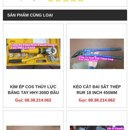
SẢN PHẨM CÙNG LOẠI
KÌM ÉP COS THỦY LỰC
KÉO CẮT ĐAI SẮT THÉP
BẰNG TAY HHY-300D ĐẦU
RUR 18 INCH 450MM
TRÒN 8 TẤN FULL KHUÔN
MODEL R4042
Gọi: 08.38.214.062
Gọi: 08.38.214.062
16-300