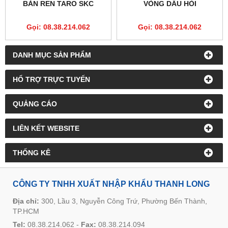
BÀN REN TARO SKC
VÒNG DẤU HỎI
Gọi: 08.38.214.062
Gọi: 08.38.214.062
DANH MỤC SẢN PHẨM
HỔ TRỢ TRỰC TUYẾN
QUẢNG CÁO
LIÊN KẾT WEBSITE
THỐNG KÊ
CÔNG TY TNHH XUẤT NHẬP KHẨU THANH LONG
Địa chỉ:
300, Lầu 3, Nguyễn Công Trứ, Phường Bến Thành,
TP.HCM
Tel:
08.38.214.062
-
Fax:
08.38.214.094