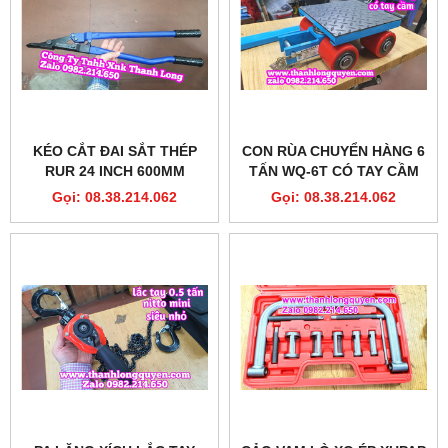
KÉO CẮT ĐAI SẮT THÉP
CON RÙA CHUYỂN HÀNG 6
RUR 24 INCH 600MM
TẤN WQ-6T CÓ TAY CẦM
MODEL R4043
ĐIỀU HƯỚNG 180 ĐỘ
Gọi: 08.38.214.062
Gọi: 08.38.214.062