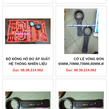
BỘ ĐỒNG HỒ ĐO ÁP SUẤT
CỜ LÊ VÒNG ĐÓNG
HỆ THỐNG NHIÊN LIỆU
65MM,70MM,75MM,80MM,85M
ĐỘNG CƠ BƠM XĂNG 42
CLIP-ON
Gọi: 08.38.214.062
Gọi: 08.38.214.062
CHI TIẾT