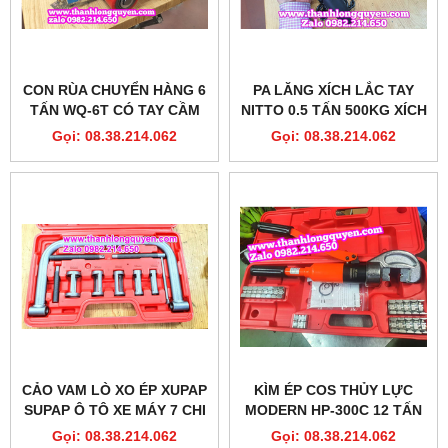
CON RÙA CHUYỂN HÀNG 6
PA LĂNG XÍCH LẮC TAY
TẤN WQ-6T CÓ TAY CẦM
NITTO 0.5 TẤN 500KG XÍCH
ĐIỀU HƯỚNG 180 ĐỘ
DÀI 1.5 MÉT VR-05 SIÊU
Gọi: 08.38.214.062
Gọi: 08.38.214.062
NHỎ NHẸ TRONG 1 GANG
TAY
CẢO VAM LÒ XO ÉP XUPAP
KÌM ÉP COS THỦY LỰC
SUPAP Ô TÔ XE MÁY 7 CHI
MODERN HP-300C 12 TẤN
TIẾT
11 KHUÔN
Gọi: 08.38.214.062
Gọi: 08.38.214.062