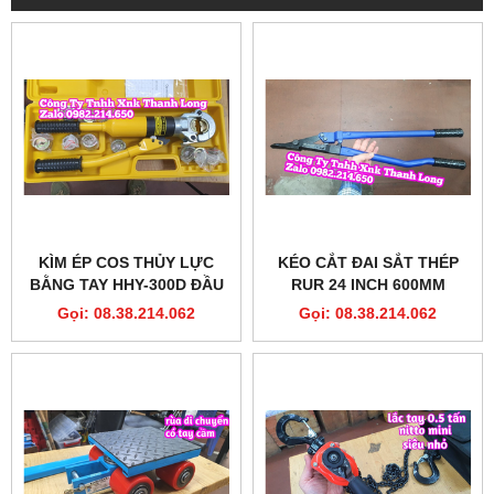
KÌM ÉP COS THỦY LỰC
KÉO CẮT ĐAI SẮT THÉP
BẰNG TAY HHY-300D ĐẦU
RUR 24 INCH 600MM
TRÒN 8 TẤN FULL KHUÔN
MODEL R4043
Gọi: 08.38.214.062
Gọi: 08.38.214.062
16-300