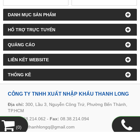
DANH MỤC SẢN PHẨM
HỔ TRỢ TRỰC TUYẾN
QUẢNG CÁO
LIÊN KẾT WEBSITE
THỐNG KÊ
CÔNG TY TNHH XUẤT NHẬP KHẨU THANH LONG
Địa chỉ:
300, Lầu 3, Nguyễn Công Trứ, Phường Bến Thành,
TP.HCM
Tel:
08.38.214.062
-
Fax:
08.38.214.094
Email:
ctythanhlongq@gmail.com
(
0
)
Website:
www.thanhlongquyen.com