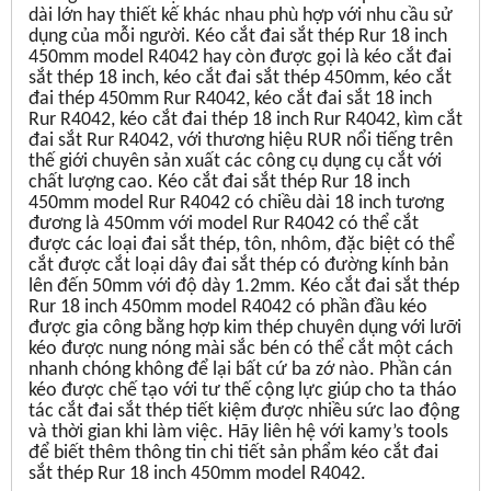
dài lớn hay thiết kế khác nhau phù hợp với nhu cầu sử
dụng của mỗi người. Kéo cắt đai sắt thép Rur 18 inch
450mm model R4042 hay còn được gọi là kéo cắt đai
sắt thép 18 inch, kéo cắt đai sắt thép 450mm, kéo cắt
đai thép 450mm Rur R4042, kéo cắt đai sắt 18 inch
Rur R4042, kéo cắt đai thép 18 inch Rur R4042, kìm cắt
đai sắt Rur R4042, với thương hiệu RUR nổi tiếng trên
thế giới chuyên sản xuất các công cụ dụng cụ cắt với
chất lượng cao. Kéo cắt đai sắt thép Rur 18 inch
450mm model Rur R4042 có chiều dài 18 inch tương
đương là 450mm với model Rur R4042 có thể cắt
được các loại đai sắt thép, tôn, nhôm, đặc biệt có thể
cắt được cắt loại dây đai sắt thép có đường kính bản
lên đến 50mm với độ dày 1.2mm. Kéo cắt đai sắt thép
Rur 18 inch 450mm model R4042 có phần đầu kéo
được gia công bằng hợp kim thép chuyên dụng với lưỡi
kéo được nung nóng mài sắc bén có thể cắt một cách
nhanh chóng không để lại bất cứ ba zớ nào. Phần cán
kéo được chế tạo với tư thế cộng lực giúp cho ta tháo
tác cắt đai sắt thép tiết kiệm được nhiều sức lao động
và thời gian khi làm việc. Hãy liên hệ với kamy’s tools
để biết thêm thông tin chi tiết sản phẩm kéo cắt đai
sắt thép Rur 18 inch 450mm model R4042.