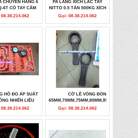
A CHUYỂN HÀNG 6
PA LĂNG XÍCH LẮC TAY
-6T CÓ TAY CẦM
NITTO 0.5 TẤN 500KG XÍCH
 HƯỚNG 180 ĐỘ
DÀI 1.5 MÉT VR-05 SIÊU
 08.38.214.062
Gọi: 08.38.214.062
NHỎ NHẸ TRONG 1 GANG
TAY
G HỒ ĐO ÁP SUẤT
CỜ LÊ VÒNG ĐÓNG
ỐNG NHIÊN LIỆU
65MM,70MM,75MM,80MM,85MM,90MM
CƠ BƠM XĂNG 42
CLIP-ON
 08.38.214.062
Gọi: 08.38.214.062
CHI TIẾT