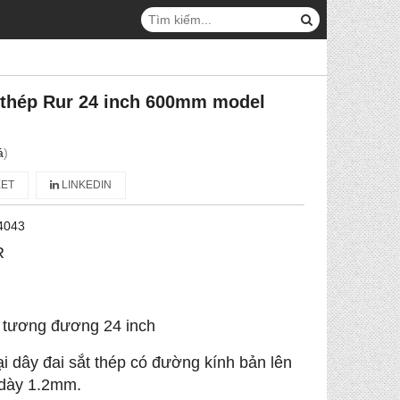
t thép Rur 24 inch 600mm model
á
)
ET
LINKEDIN
4043
R
 tương đương 24 inch
i dây đai sắt thép có đường kính bản lên
 dày 1.2mm.