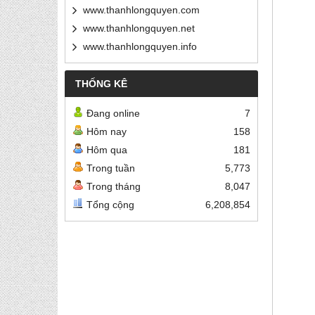
www.thanhlongquyen.com
www.thanhlongquyen.net
www.thanhlongquyen.info
THỐNG KÊ
Đang online
7
Hôm nay
158
Hôm qua
181
Trong tuần
5,773
Trong tháng
8,047
Tổng cộng
6,208,854