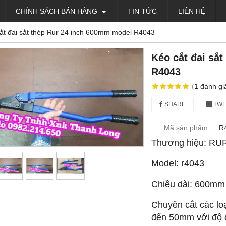
CHÍNH SÁCH BÁN HÀNG
TIN TỨC
LIÊN HỆ
ắt đai sắt thép Rur 24 inch 600mm model R4043
Kéo cắt đai sắ
R4043
(
1
đánh gi
SHARE
TWE
Mã sản phẩm :
R
Thương hiệu: RU
Model: r4043
Chiều dài: 600mm
Chuyên cắt các loạ
đến 50mm với độ