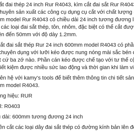
ắt đai thép 24 inch Rur R4043, kìm cắt đai sắt Rur R404
chuyên sản xuất các công cụ dụng cụ cắt với chất lượng 
 model Rur R4043 có chiều dài 24 inch tương đương l
các loại đai sắt thép, tôn, nhôm, đặc biệt có thể cắt đượ
ên đến 50mm với độ dày 1.2mm.
ắt đai sắt thép Rur 24 inch 600mm model R4043 có ph
chuyên dụng với lưỡi kéo được nung nóng mài sắc bén 
ất cứ ba zớ nào. Phần cán kéo được chế tạo với tư thế cộ
tiết kiệm được nhiều sức lao động và thời gian khi làm vi
iên hệ với kamy’s tools để biết thêm thông tin chi tiết s
m model R4043.
ng hiệu: RUR
l: R0403
 dài: 600mm tương đương 24 inch
n cắt các loại dây đai sắt thép có đường kính bản lê