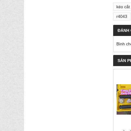
kéo cắt
r4043
ĐÁNH 
Bình ch
SẢN P