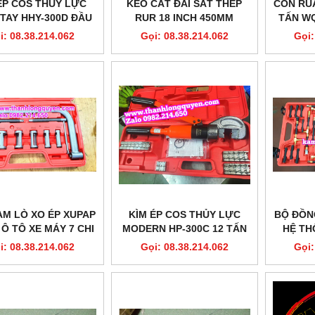
ÉP COS THỦY LỰC
KÉO CẮT ĐAI SẮT THÉP
CON RÙ
TAY HHY-300D ĐẦU
RUR 18 INCH 450MM
TẤN WQ
8 TẤN FULL KHUÔN
MODEL R4042
ĐIỀU
i: 08.38.214.062
Gọi: 08.38.214.062
Gọi:
16-300
AM LÒ XO ÉP XUPAP
KÌM ÉP COS THỦY LỰC
BỘ ĐỒN
Ô TÔ XE MÁY 7 CHI
MODERN HP-300C 12 TẤN
HỆ TH
TIẾT
11 KHUÔN
ĐỘNG 
i: 08.38.214.062
Gọi: 08.38.214.062
Gọi: