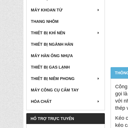
MÁY KHOAN TỪ
THANG NHÔM
THIẾT BỊ KHÍ NÉN
THIẾT BỊ NGÀNH HÀN
MÁY HÀN ỐNG NHỰA
THIẾT BỊ GAS LẠNH
THÔNG
THIẾT BỊ NIÊM PHONG
Công 
MÁY CÔNG CỤ CẤM TAY
gọi l
với n
HÓA CHẤT
thép 
Kéo c
HỔ TRỢ TRỰC TUYẾN
kéo c