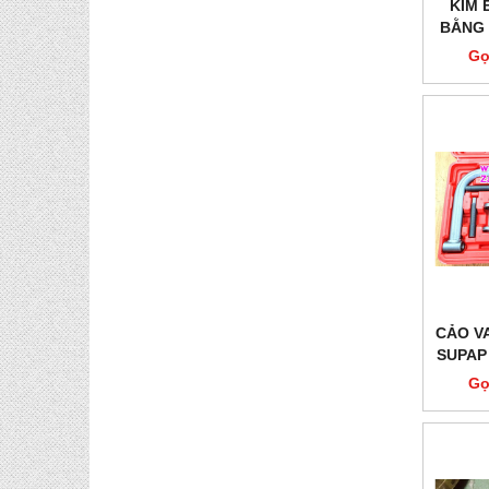
KÌM 
BẰNG 
TRÒN 
Gọ
CẢO V
SUPAP 
Gọ