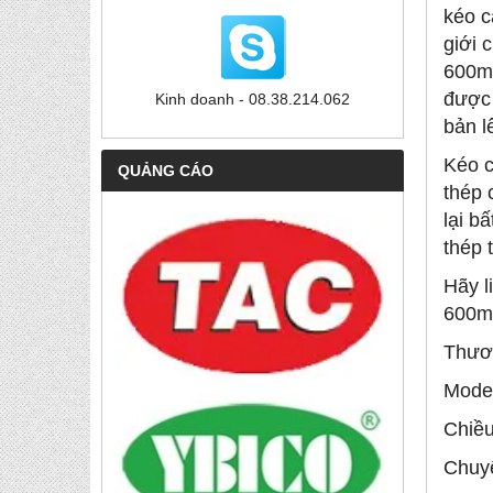
kéo c
giới 
600mm
được 
Kinh doanh - 08.38.214.062
bản l
Kéo c
QUẢNG CÁO
thép 
lại b
thép 
Hãy l
600m
Thươ
Mode
Chiều
Chuyê