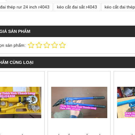
 đai thép rur 24 inch r4043
kéo cắt đai sắt r4043
kéo cắt đai thé
GIÁ SẢN PHẨM
ọn sản phẩm:
HẨM CÙNG LOẠI