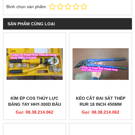
Bình chọn sản phẩm:
SẢN PHẨM CÙNG LOẠI
KÌM ÉP COS THỦY LỰC
KÉO CẮT ĐAI SẮT THÉP
BẰNG TAY HHY-300D ĐẦU
RUR 18 INCH 450MM
TRÒN 8 TẤN FULL KHUÔN
MODEL R4042
Gọi: 08.38.214.062
Gọi: 08.38.214.062
16-300