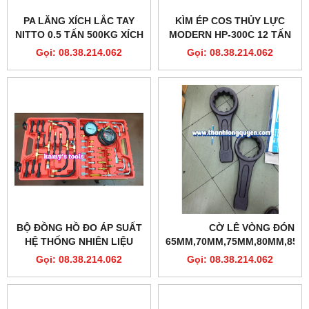
PA LĂNG XÍCH LẮC TAY
KÌM ÉP COS THỦY LỰC
NITTO 0.5 TẤN 500KG XÍCH
MODERN HP-300C 12 TẤN
DÀI 1.5 MÉT VR-05 SIÊU
11 KHUÔN
Gọi: 08.38.214.062
Gọi: 08.38.214.062
NHỎ NHẸ TRONG 1 GANG
TAY
BỘ ĐỒNG HỒ ĐO ÁP SUẤT
CỜ LÊ VÒNG ĐÓNG
HỆ THỐNG NHIÊN LIỆU
65MM,70MM,75MM,80MM,85M
ĐỘNG CƠ BƠM XĂNG 42
CLIP-ON
Gọi: 08.38.214.062
Gọi: 08.38.214.062
CHI TIẾT