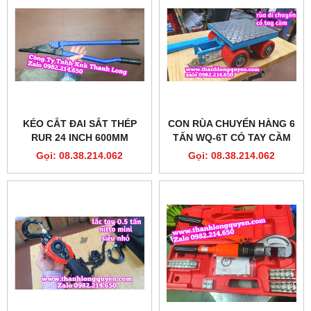
KÉO CẮT ĐAI SẮT THÉP
CON RÙA CHUYỂN HÀNG 6
RUR 24 INCH 600MM
TẤN WQ-6T CÓ TAY CẦM
MODEL R4043
ĐIỀU HƯỚNG 180 ĐỘ
Gọi: 08.38.214.062
Gọi: 08.38.214.062