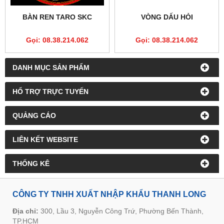
BÀN REN TARO SKC
VÒNG DẤU HỎI
Gọi: 08.38.214.062
Gọi: 08.38.214.062
DANH MỤC SẢN PHẨM
HỔ TRỢ TRỰC TUYẾN
QUẢNG CÁO
LIÊN KẾT WEBSITE
THỐNG KÊ
CÔNG TY TNHH XUẤT NHẬP KHẨU THANH LONG
Địa chỉ:
300, Lầu 3, Nguyễn Công Trứ, Phường Bến Thành,
TP.HCM