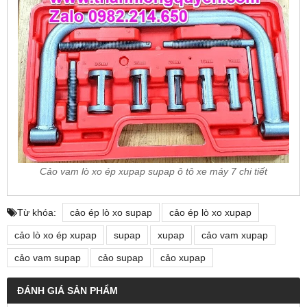
Cảo vam lò xo ép xupap supap ô tô xe máy 7 chi tiết
Từ khóa:
cảo ép lò xo supap
cảo ép lò xo xupap
cảo lò xo ép xupap
supap
xupap
cảo vam xupap
cảo vam supap
cảo supap
cảo xupap
ĐÁNH GIÁ SẢN PHẨM