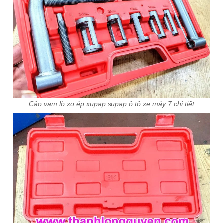
Cảo vam lò xo ép xupap supap ô tô xe máy 7 chi tiết