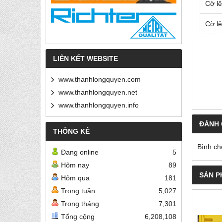
Cờ l
Cờ l
LIÊN KẾT WEBSITE
www.thanhlongquyen.com
www.thanhlongquyen.net
www.thanhlongquyen.info
ĐÁNH 
THỐNG KÊ
Bình ch
Đang online
5
Hôm nay
89
SẢN P
Hôm qua
181
Trong tuần
5,027
Trong tháng
7,301
Tổng cộng
6,208,108