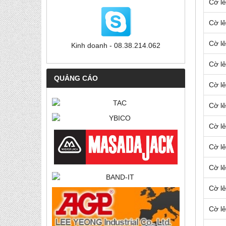
Cờ l
Cờ l
Cờ l
Kinh doanh - 08.38.214.062
Cờ l
QUẢNG CÁO
Cờ l
Cờ l
Cờ l
Cờ l
Cờ l
Cờ l
Cờ l