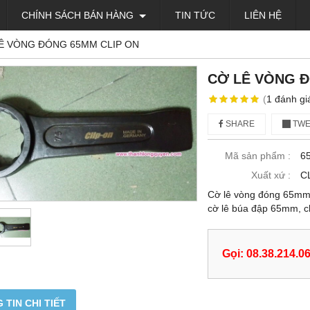
CHÍNH SÁCH BÁN HÀNG
TIN TỨC
LIÊN HỆ
Ê VÒNG ĐÓNG 65MM CLIP ON
CỜ LÊ VÒNG Đ
(
1
đánh gi
SHARE
TWE
Mã sản phẩm :
6
Xuất xứ :
C
Cờ lê vòng đóng 65mm 
cờ lê búa đập 65mm, 
Gọi: 08.38.214.0
 TIN CHI TIẾT