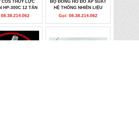
P COS THỦY LỰC
BỘ ĐỒNG HỒ ĐO ÁP SUẤT
 HP-300C 12 TẤN
HỆ THỐNG NHIÊN LIỆU
11 KHUÔN
ĐỘNG CƠ BƠM XĂNG 42
 08.38.214.062
Gọi: 08.38.214.062
CHI TIẾT
REN TARO SKC
VÒNG DẤU HỎI
 08.38.214.062
Gọi: 08.38.214.062
HỖ TRỢ KHÁCH HÀNG