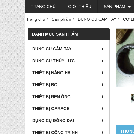
TRANG CHỦ
GIỚI THIỆU
SẢN PHẨM
Trang chủ
Sản phẩm
DỤNG CỤ CẦM TAY
CỜ L
DANH MỤC SẢN PHẨM
DỤNG CỤ CẦM TAY
DỤNG CỤ THỦY LỰC
THIẾT BỊ NÂNG HẠ
THIẾT BỊ ĐO
THIẾT BỊ REN ỐNG
THIẾT BỊ GARAGE
DỤNG CỤ ĐÓNG ĐAI
THÔNG
THIẾT BỊ CÔNG TRÌNH