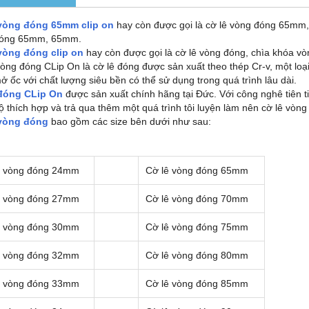
 vòng đóng 65mm
clip on
hay còn được gọi là cờ lê vòng đóng 65mm
đóng 65mm, 65mm.
vòng đóng clip on
hay còn được gọi là cờ lê vòng đóng, chìa khóa vò
vòng đóng CLip On là cờ lê đóng được sản xuất theo thép Cr-v, một lo
ở ốc với chất lượng siêu bền có thể sử dụng trong quá trình lâu dài.
 đóng CLip On
được sản xuất chính hãng tại Đức. Với công nghê tiên ti
ộ thích hợp và trả qua thêm một quá trình tôi luyện làm nên cờ lê vòng
 vòng đóng
bao gồm các size bên dưới như sau:
ê vòng đóng 24mm
Cờ lê vòng đóng 65mm
ê vòng đóng 27mm
Cờ lê vòng đóng 70mm
ê vòng đóng 30mm
Cờ lê vòng đóng 75mm
ê vòng đóng 32mm
Cờ lê vòng đóng 80mm
ê vòng đóng 33mm
Cờ lê vòng đóng 85mm