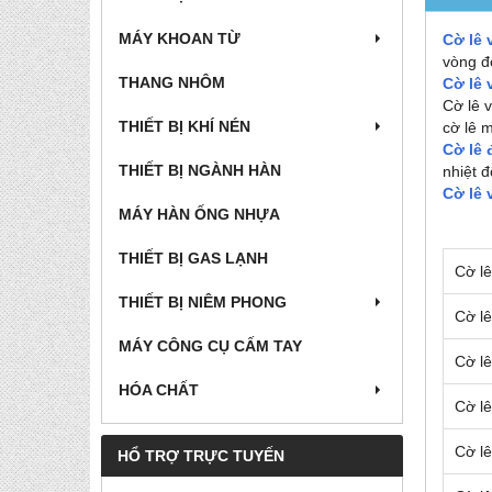
MÁY KHOAN TỪ
Cờ lê
vòng 
THANG NHÔM
Cờ lê 
Cờ lê 
THIẾT BỊ KHÍ NÉN
cờ lê m
Cờ lê
THIẾT BỊ NGÀNH HÀN
nhiệt đ
Cờ lê
MÁY HÀN ỐNG NHỰA
THIẾT BỊ GAS LẠNH
Cờ l
THIẾT BỊ NIÊM PHONG
Cờ l
MÁY CÔNG CỤ CẤM TAY
Cờ l
HÓA CHẤT
Cờ l
Cờ l
HỔ TRỢ TRỰC TUYẾN