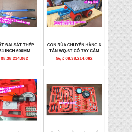
ẮT ĐAI SẮT THÉP
CON RÙA CHUYỂN HÀNG 6
24 INCH 600MM
TẤN WQ-6T CÓ TAY CẦM
ODEL R4043
ĐIỀU HƯỚNG 180 ĐỘ
 08.38.214.062
Gọi: 08.38.214.062