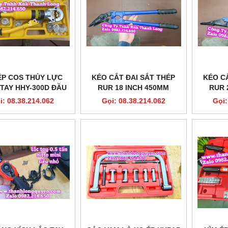
ÉP COS THỦY LỰC
KÉO CẮT ĐAI SẮT THÉP
KÉO C
TAY HHY-300D ĐẦU
RUR 18 INCH 450MM
RUR 
8 TẤN FULL KHUÔN
MODEL R4042
M
i: 08.38.214.062
Gọi: 08.38.214.062
Gọi:
16-300