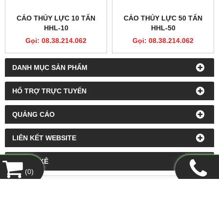
CẢO THỦY LỰC 10 TẤN
CẢO THỦY LỰC 50 TẤN
HHL-10
HHL-50
Gọi: 08.38.214.062
Gọi: 08.38.214.062
DANH MỤC SẢN PHẨM
HỔ TRỢ TRỰC TUYẾN
QUẢNG CÁO
LIÊN KẾT WEBSITE
THỐNG KÊ
(
0
)
CÔNG TY TNHH XUẤT NHẬP KHẨU THANH LONG
Địa chỉ:
300, Lầu 3, Nguyễn Công Trứ, Phường Bến Thành,
TP.HCM