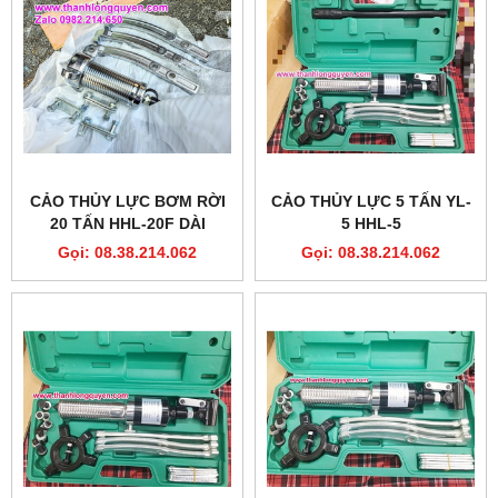
CẢO THỦY LỰC BƠM RỜI
CẢO THỦY LỰC 5 TẤN YL-
20 TẤN HHL-20F DÀI
5 HHL-5
350MM
Gọi: 08.38.214.062
Gọi: 08.38.214.062