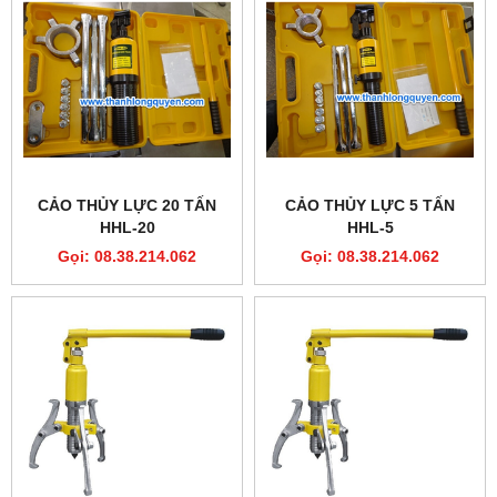
CẢO THỦY LỰC 20 TẤN
CẢO THỦY LỰC 5 TẤN
HHL-20
HHL-5
Gọi: 08.38.214.062
Gọi: 08.38.214.062