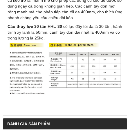
cụ kéo trở lại mạnh mẽ cho phép các dụng cụ kéo để được sử
dụng ngay cả trong không gian hẹp. Các cánh tay đòn mở
rộng mạnh mẽ cho phép tiếp cận tối đa 400mm, cho thích ứng
nhanh chóng yêu cầu chiều dài kéo.
Cảo thủy lực 30 tấn HHL-30
có lực đẩy tối đa là 30 tấn, hành
trình xy lanh là 60mm, cánh tay đòn dai nhất là 400mm và có
trọng lượng là 25kg.
ĐÁNH GIÁ SẢN PHẨM