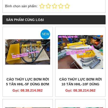
Bình chọn sản phẩm:
SẢN PHẨM CÙNG LOẠI
NEW
CẢO THỦY LỰC BƠM RỜI
CẢO THỦY LỰC BƠM RỜI
5 TẤN HHL-5F DÙNG BƠM
10 TẤN HHL-10F DÙNG
HHB-700C DÀI 200MM
BƠM HHB-700 DÀI 250MM
Gọi: 08.38.214.062
Gọi: 08.38.214.062