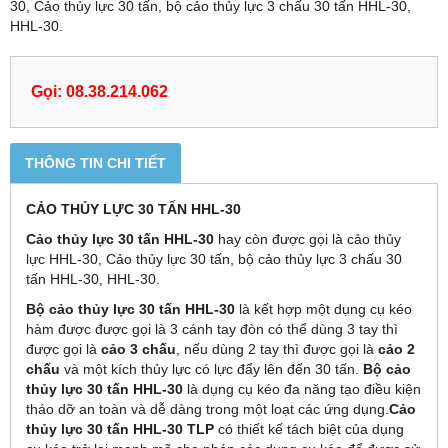
30, Cảo thủy lực 30 tấn, bộ cảo thủy lực 3 chấu 30 tấn HHL-30,
HHL-30.
Gọi: 08.38.214.062
THÔNG TIN CHI TIẾT
CẢO THỦY LỰC 30 TẤN HHL-30
Cảo thủy lực 30 tấn HHL-30
hay còn được gọi là cảo thủy
lực HHL-30, Cảo thủy lực 30 tấn, bộ cảo thủy lực 3 chấu 30
tấn HHL-30, HHL-30.
Bộ cảo thủy lực 30 tấn HHL-30
là kết hợp một dụng cụ kéo
hàm được được gọi là 3 cánh tay đòn có thể dùng 3 tay thì
được gọi là
cảo 3 chấu
, nếu dùng 2 tay thì được gọi là
cảo 2
chấu
và một kích thủy lực có lực đẩy lên đến 30 tấn.
Bộ cảo
thủy lực 30 tấn HHL-30
là dụng cụ kéo đa năng tạo điều kiện
tháo dỡ an toàn và dễ dàng trong một loạt các ứng dụng.
Cảo
thủy lực 30 tấn
HHL-30
TLP
có thiết kế tách biệt của dụng