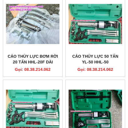
CẢO THỦY LỰC BƠM RỜI
CẢO THỦY LỰC 50 TẤN
20 TẤN HHL-20F DÀI
YL-50 HHL-50
350MM
Gọi: 08.38.214.062
Gọi: 08.38.214.062