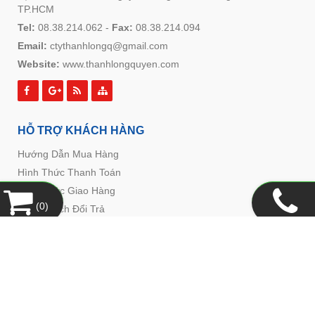
TP.HCM
Tel:
08.38.214.062
-
Fax:
08.38.214.094
Email:
ctythanhlongq@gmail.com
Website:
www.thanhlongquyen.com
HỖ TRỢ KHÁCH HÀNG
Hướng Dẫn Mua Hàng
Hình Thức Thanh Toán
Hình Thức Giao Hàng
(
0
)
Chính Sách Đổi Trả
Chính Sách Bảo Mật
Copyright© 2021
Designed By
GianHangVN