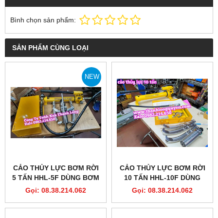
Bình chọn sản phẩm:
SẢN PHẨM CÙNG LOẠI
NEW
CẢO THỦY LỰC BƠM RỜI
CẢO THỦY LỰC BƠM RỜI
5 TẤN HHL-5F DÙNG BƠM
10 TẤN HHL-10F DÙNG
HHB-700C DÀI 200MM
BƠM HHB-700 DÀI 250MM
Gọi: 08.38.214.062
Gọi: 08.38.214.062