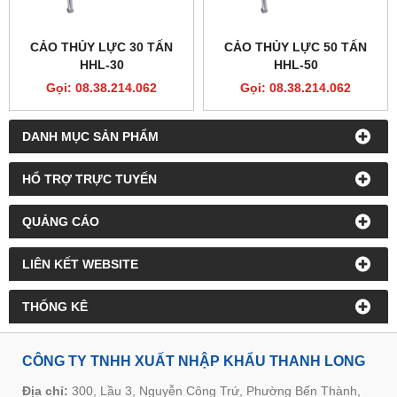
CẢO THỦY LỰC 30 TẤN
CẢO THỦY LỰC 50 TẤN
HHL-30
HHL-50
Gọi: 08.38.214.062
Gọi: 08.38.214.062
DANH MỤC SẢN PHẨM
HỔ TRỢ TRỰC TUYẾN
QUẢNG CÁO
LIÊN KẾT WEBSITE
THỐNG KÊ
CÔNG TY TNHH XUẤT NHẬP KHẨU THANH LONG
Địa chỉ:
300, Lầu 3, Nguyễn Công Trứ, Phường Bến Thành,