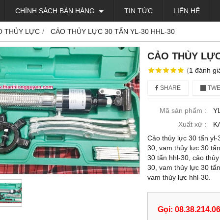
CHÍNH SÁCH BÁN HÀNG
TIN TỨC
LIÊN HỆ
O THỦY LỰC
CẢO THỦY LỰC 30 TẤN YL-30 HHL-30
CẢO THỦY LỰC 
(
1
đánh gi
SHARE
TWE
Mã sản phẩm :
Y
Xuất xứ :
K
Cảo thủy lực 30 tấn yl-
30, vam thủy lực 30 tấn
30 tấn hhl-30, cảo thủy 
30, vam thủy lực 30 tấn
vam thủy lực hhl-30.
Gọi: 08.38.214.0