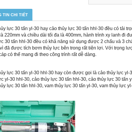
 TIN CHI TIẾT
ủy lực 30 tấn yl-30 hay cảo thủy lực 30 tấn hhl-30 đều có tải tr
à 220mm và chiều dài tối đa là 400mm, hành trình xy lanh đi đ
ực 30 tấn hhl-30 đều có khả năng sử dụng được 2 chấu và 3 c
vì đã được tích bơm thủy lực bên trong rất tiện lợi. Với trọng 
áp có thể mang đi theo công trình rất dễ dàng.
ủy lực 30 tấn yl-30 hhl-30 hay còn được gọi là cảo thủy lực yl-
ực yl-30 hhl-30, cảo thủy lực 30 tấn hhl-30, cảo thủy lực 30 tấn y
ủy lực 30 tấn hhl-30, vam thủy lực 30 tấn yl-30, vam thủy lực yl