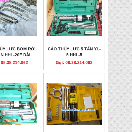
ỦY LỰC BƠM RỜI
CẢO THỦY LỰC 5 TẤN YL-
ẤN HHL-20F DÀI
5 HHL-5
350MM
 08.38.214.062
Gọi: 08.38.214.062