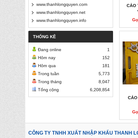
www.thanhlongquyen.com
CẢO 
www.thanhlongquyen.net
Gọ
www.thanhlongquyen.info
THỐNG KÊ
Đang online
1
Hôm nay
152
Hôm qua
181
Trong tuần
5,773
Trong tháng
8,047
Tổng cộng
6,208,854
CẢO
Gọ
CÔNG TY TNHH XUẤT NHẬP KHẨU THANH 