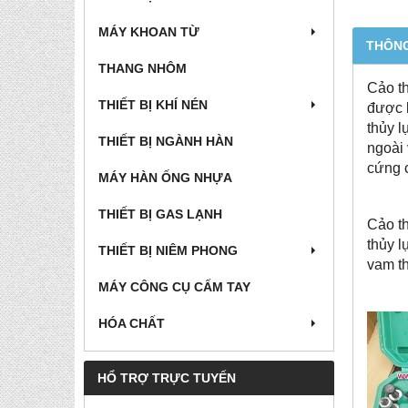
MÁY KHOAN TỪ
THÔNG
THANG NHÔM
Cảo th
THIẾT BỊ KHÍ NÉN
được l
thủy l
THIẾT BỊ NGÀNH HÀN
ngoài 
cứng c
MÁY HÀN ỐNG NHỰA
THIẾT BỊ GAS LẠNH
Cảo th
thủy l
THIẾT BỊ NIÊM PHONG
vam th
MÁY CÔNG CỤ CẤM TAY
HÓA CHẤT
HỔ TRỢ TRỰC TUYẾN