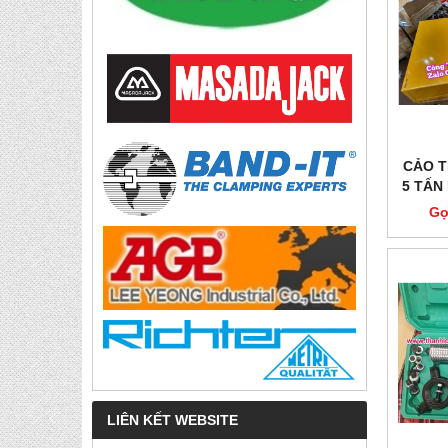
CẢO T
5 TẤN
HHB
Gọ
LIÊN KẾT WEBSITE