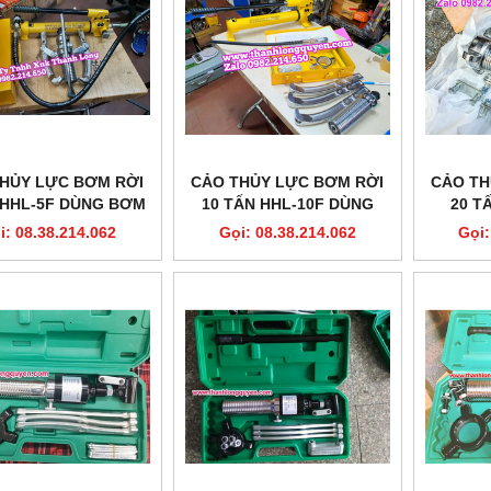
HỦY LỰC BƠM RỜI
CẢO THỦY LỰC BƠM RỜI
CẢO TH
 HHL-5F DÙNG BƠM
10 TẤN HHL-10F DÙNG
20 T
-700C DÀI 200MM
BƠM HHB-700 DÀI 250MM
i: 08.38.214.062
Gọi: 08.38.214.062
Gọi: