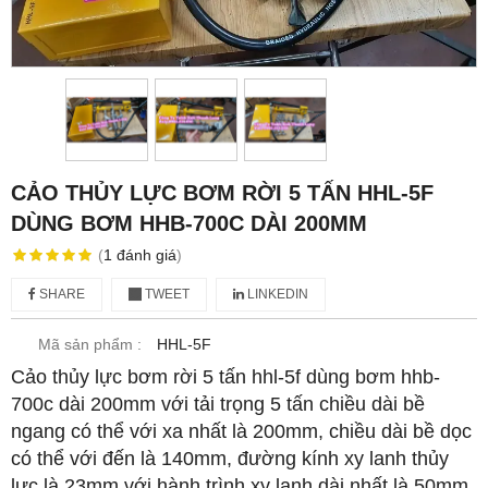
CẢO THỦY LỰC BƠM RỜI 5 TẤN HHL-5F
DÙNG BƠM HHB-700C DÀI 200MM
(
1
đánh giá
)
SHARE
TWEET
LINKEDIN
Mã sản phẩm :
HHL-5F
Cảo thủy lực bơm rời 5 tấn hhl-5f dùng bơm hhb-
700c dài 200mm với tải trọng 5 tấn chiều dài bề
ngang có thể với xa nhất là 200mm, chiều dài bề dọc
có thể với đến là 140mm, đường kính xy lanh thủy
lực là 23mm với hành trình xy lanh dài nhất là 50mm.