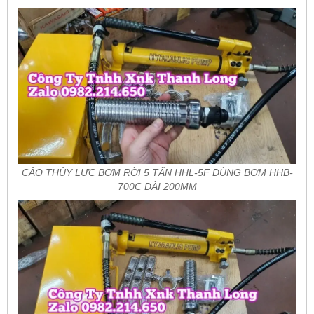
CẢO THỦY LỰC BƠM RỜI 5 TẤN HHL-5F DÙNG BƠM HHB-
700C DÀI 200MM