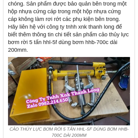
chóng. Sản phẩm được bảo quản bên trong một
hộp nhựa cứng cáp trong một hộp nhựa cứng
cáp không làm rơi rớt các phụ kiện bên trong.
Hãy liên hệ với công ty tnhh xnk thanh long để
biết thêm thông tin chi tiết sản phẩm cảo thủy lực
bơm rời 5 tấn hhl-5f dùng bơm hhb-700c dài
200mm.
CẢO THỦY LỰC BƠM RỜI 5 TẤN HHL-5F DÙNG BƠM HHB-
700C DÀI 200MM