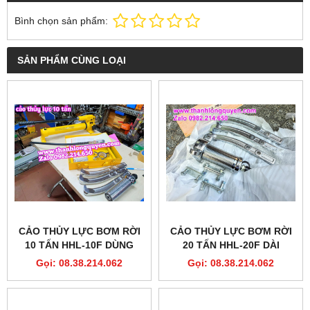
Bình chọn sản phẩm:
SẢN PHẨM CÙNG LOẠI
CẢO THỦY LỰC BƠM RỜI
CẢO THỦY LỰC BƠM RỜI
10 TẤN HHL-10F DÙNG
20 TẤN HHL-20F DÀI
BƠM HHB-700 DÀI 250MM
350MM
Gọi: 08.38.214.062
Gọi: 08.38.214.062