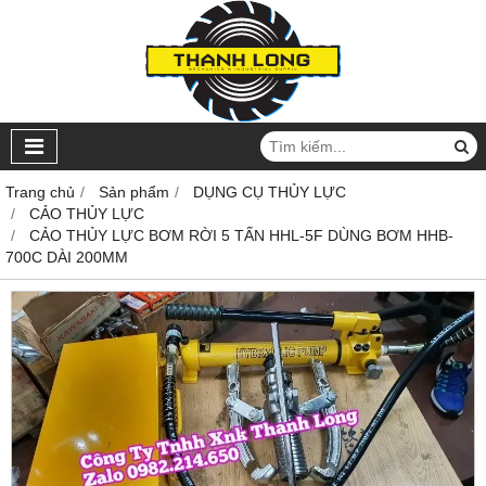
Trang chủ
Sản phẩm
DỤNG CỤ THỦY LỰC
CẢO THỦY LỰC
CẢO THỦY LỰC BƠM RỜI 5 TẤN HHL-5F DÙNG BƠM HHB-
700C DÀI 200MM