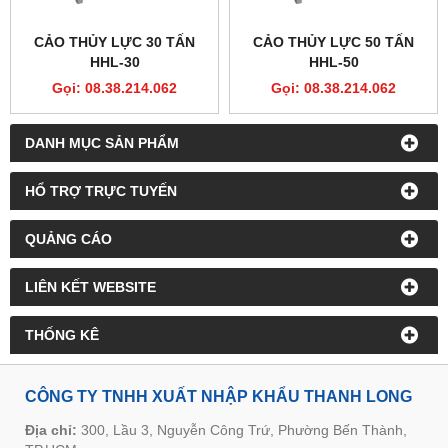
CẢO THỦY LỰC 30 TẤN
CẢO THỦY LỰC 50 TẤN
HHL-30
HHL-50
Gọi: 08.38.214.062
Gọi: 08.38.214.062
DANH MỤC SẢN PHẨM
HỔ TRỢ TRỰC TUYẾN
QUẢNG CÁO
LIÊN KẾT WEBSITE
THỐNG KÊ
CÔNG TY TNHH XUẤT NHẬP KHẨU THANH LONG
Địa chỉ:
300, Lầu 3, Nguyễn Công Trứ, Phường Bến Thành,