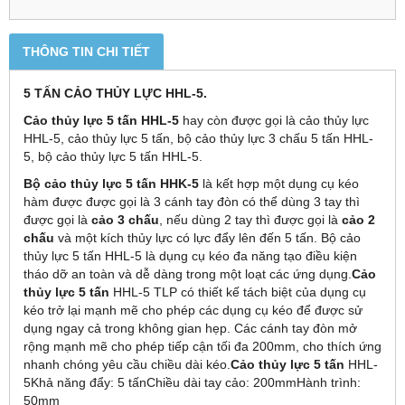
THÔNG TIN CHI TIẾT
5 TẤN CẢO THỦY LỰC HHL-5.
Cảo thủy lực 5 tấn HHL-5
hay còn được gọi là cảo thủy lực
HHL-5, cảo thủy lực 5 tấn, bộ cảo thủy lực 3 chấu 5 tấn HHL-
5, bộ cảo thủy lực 5 tấn HHL-5.
Bộ cảo thủy lực 5 tấn HHK-5
là kết hợp một dụng cụ kéo
hàm được được gọi là 3 cánh tay đòn có thể dùng 3 tay thì
được gọi là
cảo 3 chấu
, nếu dùng 2 tay thì được gọi là
cảo 2
chấu
và một kích thủy lực có lực đẩy lên đến 5 tấn. Bộ cảo
thủy lực 5 tấn HHL-5 là dụng cụ kéo đa năng tạo điều kiện
tháo dỡ an toàn và dễ dàng trong một loạt các ứng dụng.
Cảo
thủy lực 5 tấn
HHL-5 TLP có thiết kế tách biệt của dụng cụ
kéo trở lại mạnh mẽ cho phép các dụng cụ kéo để được sử
dụng ngay cả trong không gian hẹp. Các cánh tay đòn mở
rộng mạnh mẽ cho phép tiếp cận tối đa 200mm, cho thích ứng
nhanh chóng yêu cầu chiều dài kéo.
Cảo thủy lực 5 tấn
HHL-
5Khả năng đẩy: 5 tấnChiều dài tay cảo: 200mmHành trình:
50mm