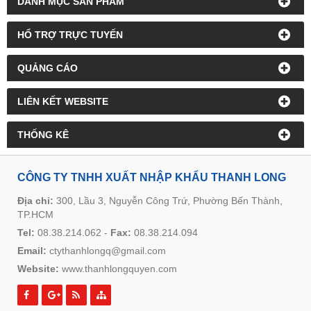
DANH MỤC SẢN PHẨM
HỔ TRỢ TRỰC TUYẾN
QUẢNG CÁO
LIÊN KẾT WEBSITE
THỐNG KÊ
CÔNG TY TNHH XUẤT NHẬP KHẨU THANH LONG
Địa chỉ:
300, Lầu 3, Nguyễn Công Trứ, Phường Bến Thành,
TP.HCM
Tel:
08.38.214.062
-
Fax:
08.38.214.094
Email:
ctythanhlongq@gmail.com
Website:
www.thanhlongquyen.com