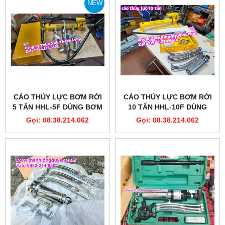
NEW
CẢO THỦY LỰC BƠM RỜI
CẢO THỦY LỰC BƠM RỜI
5 TẤN HHL-5F DÙNG BƠM
10 TẤN HHL-10F DÙNG
HHB-700C DÀI 200MM
BƠM HHB-700 DÀI 250MM
Gọi: 08.38.214.062
Gọi: 08.38.214.062