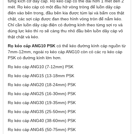
từng kích cỡ dây cáp. Rọ kéo cáp có thể dài hơn 1 mét đến 2
mét. Rọ kéo cáp có một đầu hở vòng tròng để luồn dây cáp
điện vào bên trong, đầu bên kia được túm lại và bấm cos thật
chặt, các sợi cáp được đan theo hình vòng tròn để nắm kéo.
Chỉ cần luồn dây cáp điện có đường kính theo từng sợi rọ và
dùng lực kéo thì rọ sẽ càng thu nhỏ đầu bên luồn dây cáp vô
thật chặt và kéo.
Rọ kéo cáp ANG10 PSK
có thể kéo đường kính cáp nguồn từ
7mm-12mm, ngoài rọ kéo cáp ANG10 còn có các rọ kéo cáp
PSK có đường kính lớn hơn.
Rọ kéo cáp ANG10 (7-12mm) PSK
Rọ kéo cáp ANG15 (13-18mm PSK
Rọ kéo cáp ANG20 (18-24mm) PSK
Rọ kéo cáp ANG25 (16-30mm) PSK
Rọ kéo cáp ANG30 (19-35mm) PSK
Rọ kéo cáp ANG35 (25-50mm) PSK
Rọ kéo cáp ANG40 (38-60mm) PSK
Rọ kéo cáp ANG45 (50-75mm) PSK