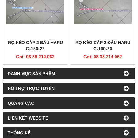
RỌ KÉO CÁP 2 ĐẦU HARU
RỌ KÉO CÁP 2 ĐẦU HARU
G-150-22
G-100-20
Gọi: 08.38.214.062
Gọi: 08.38.214.062
DANH MỤC SẢN PHẨM
HỔ TRỢ TRỰC TUYẾN
QUẢNG CÁO
LIÊN KẾT WEBSITE
THỐNG KÊ