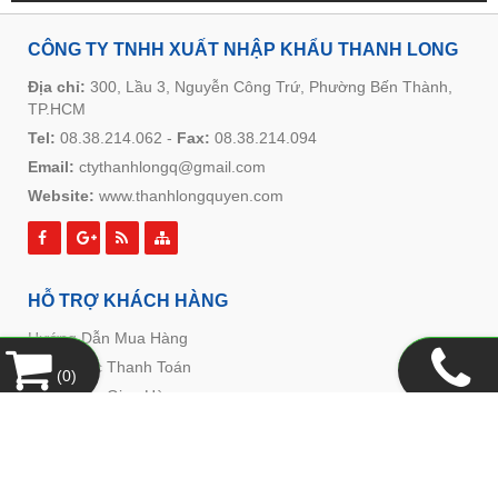
CÔNG TY TNHH XUẤT NHẬP KHẨU THANH LONG
Địa chỉ:
300, Lầu 3, Nguyễn Công Trứ, Phường Bến Thành,
TP.HCM
Tel:
08.38.214.062
-
Fax:
08.38.214.094
Email:
ctythanhlongq@gmail.com
Website:
www.thanhlongquyen.com
HỖ TRỢ KHÁCH HÀNG
Hướng Dẫn Mua Hàng
Hình Thức Thanh Toán
(
0
)
Hình Thức Giao Hàng
Chính Sách Đổi Trả
Chính Sách Bảo Mật