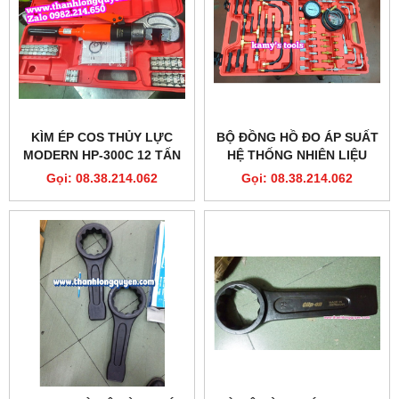
KÌM ÉP COS THỦY LỰC
BỘ ĐỒNG HỒ ĐO ÁP SUẤT
MODERN HP-300C 12 TẤN
HỆ THỐNG NHIÊN LIỆU
11 KHUÔN
ĐỘNG CƠ BƠM XĂNG 42
Gọi: 08.38.214.062
Gọi: 08.38.214.062
CHI TIẾT