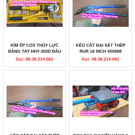
KÌM ÉP COS THỦY LỰC
KÉO CẮT ĐAI SẮT THÉP
BẰNG TAY HHY-300D ĐẦU
RUR 18 INCH 450MM
TRÒN 8 TẤN FULL KHUÔN
MODEL R4042
Gọi: 08.38.214.062
Gọi: 08.38.214.062
16-300