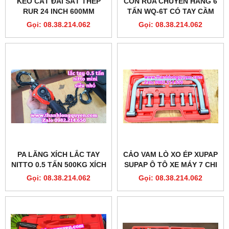
KÉO CẮT ĐAI SẮT THÉP
CON RÙA CHUYỂN HÀNG 6
RUR 24 INCH 600MM
TẤN WQ-6T CÓ TAY CẦM
MODEL R4043
ĐIỀU HƯỚNG 180 ĐỘ
Gọi: 08.38.214.062
Gọi: 08.38.214.062
PA LĂNG XÍCH LẮC TAY
CẢO VAM LÒ XO ÉP XUPAP
NITTO 0.5 TẤN 500KG XÍCH
SUPAP Ô TÔ XE MÁY 7 CHI
DÀI 1.5 MÉT VR-05 SIÊU
TIẾT
Gọi: 08.38.214.062
Gọi: 08.38.214.062
NHỎ NHẸ TRONG 1 GANG
TAY