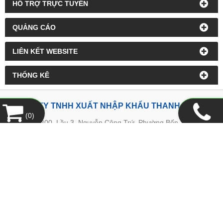
HỔ TRỢ TRỰC TUYẾN
QUẢNG CÁO
LIÊN KẾT WEBSITE
THỐNG KÊ
CÔNG TY TNHH XUẤT NHẬP KHẨU THANH LONG
(
0
)
Địa chỉ:
300, Lầu 3, Nguyễn Công Trứ, Phường Bến Thành,
TP.HCM
Tel:
08.38.214.062
-
Fax:
08.38.214.094
Email:
ctythanhlongq@gmail.com
Website:
www.thanhlongquyen.com
HỖ TRỢ KHÁCH HÀNG