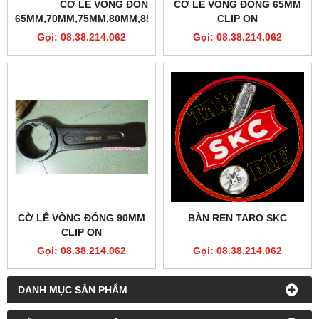
CỜ LÊ VÒNG ĐÓNG
CỜ LÊ VÒNG ĐÓNG 65MM
65MM,70MM,75MM,80MM,85MM,90MM
CLIP ON
CLIP-ON
Gọi: 08.38.214.062
Gọi: 08.38.214.062
CỜ LÊ VÒNG ĐÓNG 90MM
BÀN REN TARO SKC
CLIP ON
Gọi: 08.38.214.062
Gọi: 08.38.214.062
DANH MỤC SẢN PHẨM