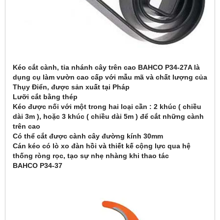
Kéo cắt cành, tỉa nhánh cây trên cao BAHCO P34-27A là
dụng cụ làm vườn cao cấp với mẫu mã và chất lượng của
Thụy Điển, được sản xuất tại Pháp
Lưỡi cắt bằng thép
Kéo được nối với một trong hai loại cần : 2 khúc ( chiều
dài 3m ), hoặc 3 khúc ( chiều dài 5m ) để cắt những cành
trên cao
Có thể cắt được cành cây đường kính 30mm
Cán kéo có lò xo đàn hồi và thiết kế cộng lực qua hệ
thống ròng rọc, tạo sự nhẹ nhàng khi thao tác
BAHCO P34-37