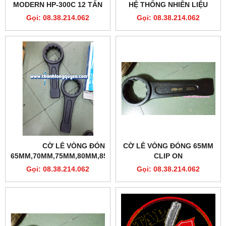
MODERN HP-300C 12 TẤN
HỆ THỐNG NHIÊN LIỆU
11 KHUÔN
ĐỘNG CƠ BƠM XĂNG 42
Gọi: 08.38.214.062
Gọi: 08.38.214.062
CHI TIẾT
CỜ LÊ VÒNG ĐÓNG
CỜ LÊ VÒNG ĐÓNG 65MM
65MM,70MM,75MM,80MM,85MM,90MM
CLIP ON
CLIP-ON
Gọi: 08.38.214.062
Gọi: 08.38.214.062