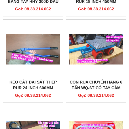
BẰNG TAY HHY-300D ĐẦU
RUR 18 INCH 450MM
TRÒN 8 TẤN FULL KHUÔN
MODEL R4042
Gọi: 08.38.214.062
Gọi: 08.38.214.062
16-300
KÉO CẮT ĐAI SẮT THÉP
CON RÙA CHUYỂN HÀNG 6
RUR 24 INCH 600MM
TẤN WQ-6T CÓ TAY CẦM
MODEL R4043
ĐIỀU HƯỚNG 180 ĐỘ
Gọi: 08.38.214.062
Gọi: 08.38.214.062