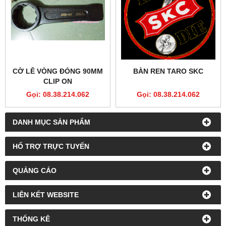
CỜ LÊ VÒNG ĐÓNG 90MM
BÀN REN TARO SKC
CLIP ON
Gọi: 08.38.214.062
Gọi: 08.38.214.062
DANH MỤC SẢN PHẨM
HỔ TRỢ TRỰC TUYẾN
QUẢNG CÁO
LIÊN KẾT WEBSITE
THỐNG KÊ