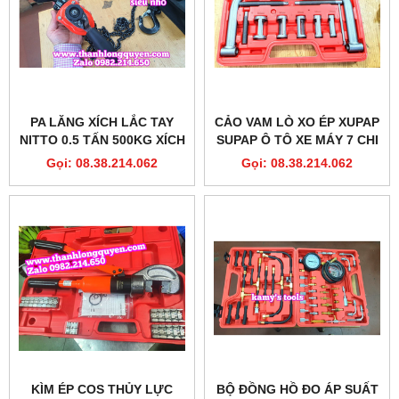
PA LĂNG XÍCH LẮC TAY
CẢO VAM LÒ XO ÉP XUPAP
NITTO 0.5 TẤN 500KG XÍCH
SUPAP Ô TÔ XE MÁY 7 CHI
DÀI 1.5 MÉT VR-05 SIÊU
TIẾT
Gọi: 08.38.214.062
Gọi: 08.38.214.062
NHỎ NHẸ TRONG 1 GANG
TAY
KÌM ÉP COS THỦY LỰC
BỘ ĐỒNG HỒ ĐO ÁP SUẤT