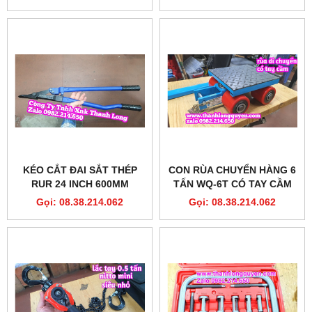
16-300
KÉO CẮT ĐAI SẮT THÉP
CON RÙA CHUYỂN HÀNG 6
RUR 24 INCH 600MM
TẤN WQ-6T CÓ TAY CẦM
MODEL R4043
ĐIỀU HƯỚNG 180 ĐỘ
Gọi: 08.38.214.062
Gọi: 08.38.214.062