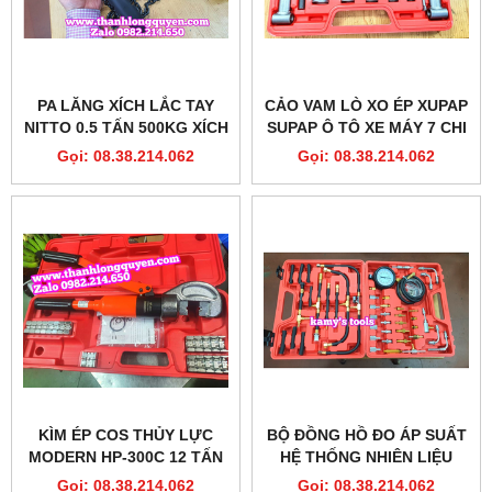
PA LĂNG XÍCH LẮC TAY
CẢO VAM LÒ XO ÉP XUPAP
NITTO 0.5 TẤN 500KG XÍCH
SUPAP Ô TÔ XE MÁY 7 CHI
DÀI 1.5 MÉT VR-05 SIÊU
TIẾT
Gọi: 08.38.214.062
Gọi: 08.38.214.062
NHỎ NHẸ TRONG 1 GANG
TAY
KÌM ÉP COS THỦY LỰC
BỘ ĐỒNG HỒ ĐO ÁP SUẤT
MODERN HP-300C 12 TẤN
HỆ THỐNG NHIÊN LIỆU
11 KHUÔN
ĐỘNG CƠ BƠM XĂNG 42
Gọi: 08.38.214.062
Gọi: 08.38.214.062