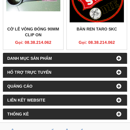
CỜ LÊ VÒNG ĐÓNG 90MM
BÀN REN TARO SKC
CLIP ON
Gọi: 08.38.214.062
Gọi: 08.38.214.062
DANH MỤC SẢN PHẨM
HỔ TRỢ TRỰC TUYẾN
QUẢNG CÁO
LIÊN KẾT WEBSITE
THỐNG KÊ