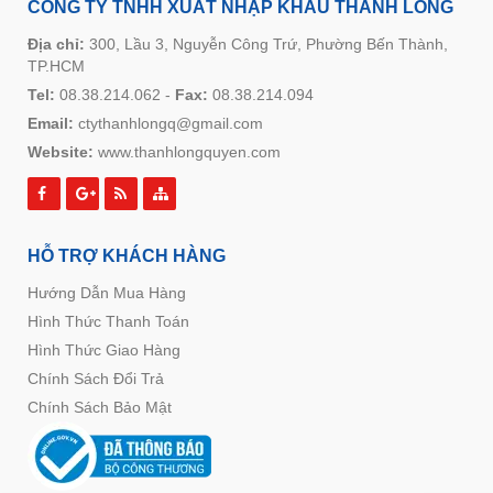
CÔNG TY TNHH XUẤT NHẬP KHẨU THANH LONG
Địa chỉ:
300, Lầu 3, Nguyễn Công Trứ, Phường Bến Thành,
TP.HCM
Tel:
08.38.214.062
-
Fax:
08.38.214.094
Email:
ctythanhlongq@gmail.com
Website:
www.thanhlongquyen.com
HỖ TRỢ KHÁCH HÀNG
Hướng Dẫn Mua Hàng
Hình Thức Thanh Toán
Hình Thức Giao Hàng
Chính Sách Đổi Trả
Chính Sách Bảo Mật