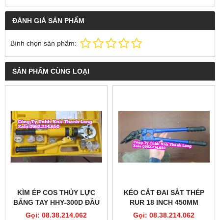
ĐÁNH GIÁ SẢN PHẨM
Bình chọn sản phẩm:
SẢN PHẨM CÙNG LOẠI
KÌM ÉP COS THỦY LỰC
KÉO CẮT ĐAI SẮT THÉP
BẰNG TAY HHY-300D ĐẦU
RUR 18 INCH 450MM
TRÒN 8 TẤN FULL KHUÔN
MODEL R4042
Gọi: 08.38.214.062
Gọi: 08.38.214.062